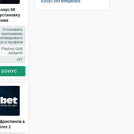
Бонус без вейджера
Бонус 88
 установку
ения
Установить
приложение,
активировать
ус в профиле
Playboy Gold
Jackpots
х37
 БОНУС
 фриспинов в
ires 2