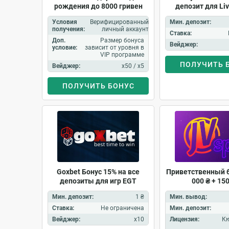
рождения до 8000 гривен
депозит для Liv
Условия
Верифицированный
Мин. депозит:
получения:
личный аккаунт
Ставка:
Доп.
Размер бонуса
Вейджер:
условие:
зависит от уровня в
VIP программе
ПОЛУЧИТЬ 
Вейджер:
х50 / х5
ПОЛУЧИТЬ БОНУС
Goxbet Бонус 15% на все
Приветственный б
депозиты для игр EGT
000 ₴ + 15
Мин. депозит:
1 ₴
Мин. вывод:
Ставка:
Не ограничена
Мин. депозит:
Вейджер:
х10
Лицензия:
Кю