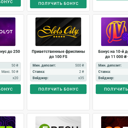
БОНУС
ПОЛУЧИТЬ БОНУС
нус до 250
Приветственные фриспины
Бонус на 10-й д
до 100 FS
до 11 000 ₴ 
50 ₴
Мин. депозит:
500 ₴
Мин. депозит:
Макс. 50 ₴
Ставка:
2 ₴
Ставка:
х20
Вейджер:
х35
Вейджер:
БОНУС
ПОЛУЧИТЬ БОНУС
ПОЛУЧИТЬ