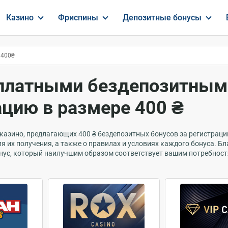
Казино
Фриспины
Депозитные бонусы
 400₴
сплатными бездепозитным
ацию в размере 400 ₴
 казино, предлагающих 400 ₴ бездепозитных бонусов за регистрац
я их получения, а также о правилах и условиях каждого бонуса. Бл
ус, который наилучшим образом соответствует вашим потребностя