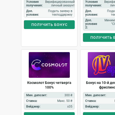
Условия
Верифицированный
Условия
Вериф
получения:
личный аккаунт
получения:
ли
Доп.
Подать заявку в
Доп.
Пода
условие:
техподдержку
условие:
те
Доп.
Миним
условие
"C
ПОЛУЧИТЬ БОНУС
2:
ПОЛУЧИТЬ 
Космолот Бонус четверга
Бонус на 10-й де
100%
фриспин
Мин. депозит:
300 ₴
Мин. депозит:
Ставка:
Макс. 50 ₴
Ставка:
Вейджер:
х35
Вейджер: