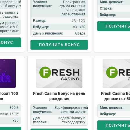
ицированный
Условия
Проигранная
Мин. депозит:
чный аккаунт
получения:
сумма выше на
Ставка:
2000 ₴, чем
ть заявку в
заработанная
Вейджер:
хподдержку
Размер:
5% - 10%
ум уровень
ПОЛУЧИТЬ
lassic" в VIP
Вейджер:
x3 - x20
программе
День начисления:
Среда
БОНУС
ПОЛУЧИТЬ БОНУС
позит 100
Fresh Casino Бонус на день
Fresh Casino Б
ов
рождения
депозит от 8
300 ₴
Условия
Верифицированный
Мин. депозит:
получения:
личный аккаунт
Макс. 150 ₴
Вейджер:
Доп.
Подать заявку в
х35
условие:
техподдержку
ПОЛУЧИТЬ