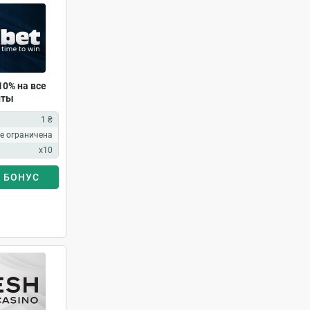
10% на все
иты
1 ₴
е ограничена
х10
 БОНУС