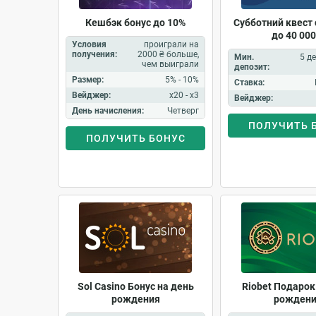
Кешбэк бонус до 10%
Субботний квест 
до 40 000
Условия
проиграли на
получения:
2000 ₴ больше,
Мин.
5 д
чем выиграли
депозит:
Размер:
5% - 10%
Ставка:
Вейджер:
x20 - x3
Вейджер:
День начисления:
Четверг
ПОЛУЧИТЬ 
ПОЛУЧИТЬ БОНУС
Sol Casino Бонус на день
Riobet Подарок
рождения
рождени