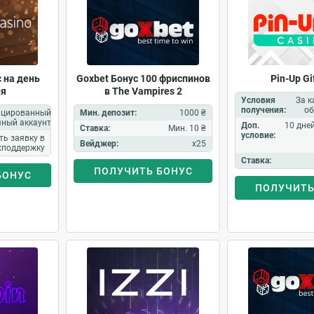
с на день
Goxbet Бонус 100 фриспинов
Pin-Up Gi
я
в The Vampires 2
Условия
За к
получения:
об
ицированный
Мин. депозит:
1000 ₴
чный аккаунт
Доп.
10 дне
Ставка:
Мин. 10 ₴
условие:
ть заявку в
Вейджер:
х25
хподдержку
Ставка:
ПОЛУЧИТЬ БОНУС
БОНУС
ПОЛУЧИТЬ