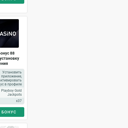
Бонус 88
 установку
ения
Установить
приложение,
активировать
ус в профиле
Playboy Gold
Jackpots
х37
 БОНУС