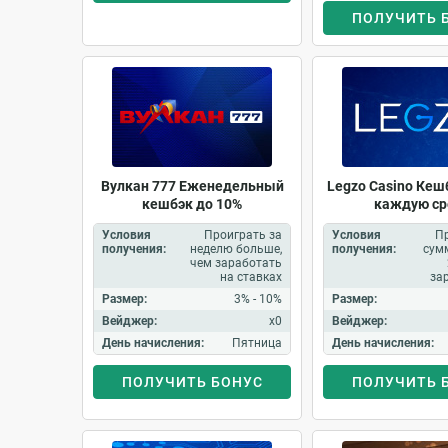
ПОЛУЧИТЬ 
Вулкан 777 Еженедельный
Legzo Casino Кеш
кешбэк до 10%
каждую ср
Условия
Проиграть за
Условия
П
получения:
неделю больше,
получения:
сум
чем заработать
на ставках
за
Размер:
3% - 10%
Размер:
Вейджер:
х0
Вейджер:
День начисления:
Пятница
День начисления:
ПОЛУЧИТЬ БОНУС
ПОЛУЧИТЬ 