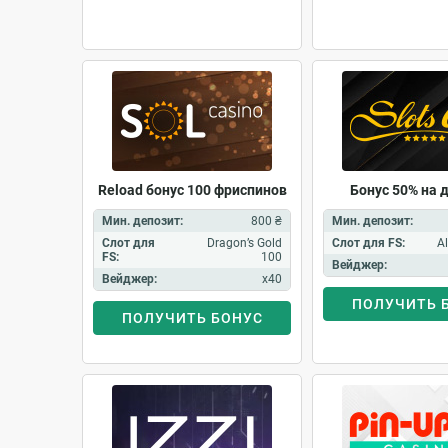
Reload бонус 100 фриспинов
Бонус 50% на 
Мин. депозит:
800 ₴
Мин. депозит:
Слот для
Dragon’s Gold
Слот для FS:
A
FS:
100
Вейджер:
Вейджер:
х40
ПОЛУЧИТЬ 
ПОЛУЧИТЬ БОНУС