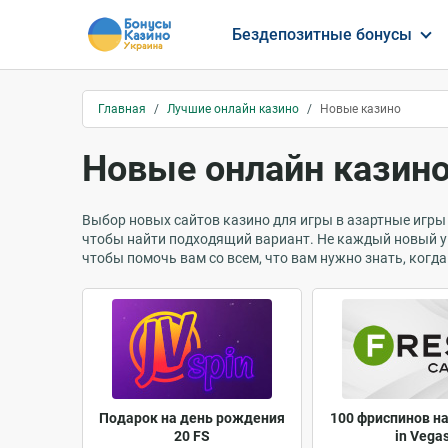
Бездепозитные бонусы
Главная
/
Лучшие онлайн казино
/
Новые казино
Новые онлайн казин
Выбор новых сайтов казино для игры в азартные игры
чтобы найти подходящий вариант. Не каждый новый у
чтобы помочь вам со всем, что вам нужно знать, когд
Подарок на день рождения
100 фриспинов на 
20 FS
in Vega