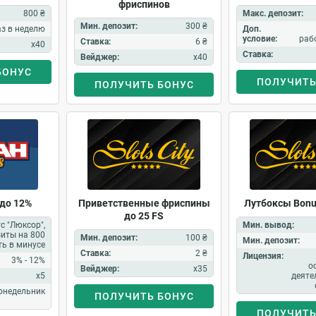
фриспинов
800 ₴
Макс. депозит:
Мин. депозит:
300 ₴
аз в неделю
Доп.
условие:
раб
Ставка:
6 ₴
х40
Ставка:
Вейджер:
х40
БОНУС
ПОЛУЧИТЬ
ПОЛУЧИТЬ БОНУС
 до 12%
Приветственные фриспины
Лутбоксы Bonu
до 25 FS
с "Люксор",
Мин. вывод:
иты на 800
Мин. депозит:
100 ₴
Мин. депозит:
ть в минусе
Ставка:
2 ₴
Лицензия:
3% - 12%
о
Вейджер:
х35
х5
деяте
онедельник
ПОЛУЧИТЬ БОНУС
ПОЛУЧИТЬ