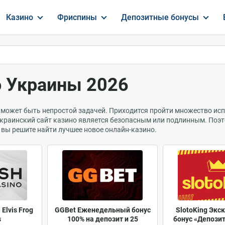
Казино
Фриспины
Депозитные бонусы
о Украины 2026
 может быть непростой задачей. Приходится пройти множество ис
краинский сайт казино является безопасным или подлинным. Поэт
а вы решите найти лучшее новое онлайн-казино.
Elvis Frog
GGBet Еженедельный бонус
SlotoKing Эк
s
100% на депозит и 25
бонус «Депозит