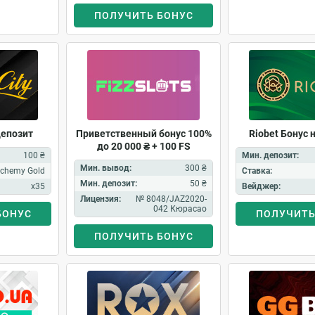
ПОЛУЧИТЬ БОНУС
депозит
Приветственный бонус 100%
Riobet Бонус 
до 20 000 ₴ + 100 FS
100 ₴
Мин. депозит:
Мин. вывод:
300 ₴
lchemy Gold
Ставка:
Мин. депозит:
50 ₴
х35
Вейджер:
Лицензия:
№ 8048/JAZ2020-
042 Кюрасао
БОНУС
ПОЛУЧИТЬ
ПОЛУЧИТЬ БОНУС