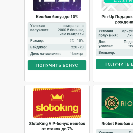
Кешбэк бонус до 10%
Pin-Up Подарок
рождени
Условия
проиграли на
получения:
2000 ₴ больше,
Условия
Вериф
чем выиграли
получения:
ли
Размер:
5% - 10%
Доп.
Пода
условие:
те
Вейджер:
x20 - x3
Вейджер:
День начисления:
Четверг
ПОЛУЧИТЬ 
ПОЛУЧИТЬ БОНУС
SlotoKing VIP-бонус: кешбэк
Riobet Кешбэк 
от ставок до 7%
Условия
Пр