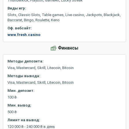
Thunderkick, Playson, GameArt, Lucky Streak
Виды игр:
Slots, Classic Slots, Table games, Live casino, Jackpots, Blackjack,
Baccarat, Bingo, Roulette, Keno
Оф. вебсайт:
www.fresh.casino
Финансы
Методы депозита:
Visa, Mastercard, Skrill, Litecoin, Bitcoin
Методы вывода:
Visa, Mastercard, Skrill, Litecoin, Bitcoin
Мин. депозит:
100 ₴
Мин. вывод:
500 ₴
Лимит на вывод:
120 000 ₴ - 240 000 ₴ в день