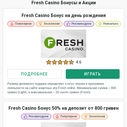
Fresh Casino Бонусы и Акции
Fresh Casino Бонус на день рождения
Популярное
Эксклюзив
Рекомендуем
Уникально
4.6
ПОДРОБНЕЕ
ИГРАТЬ
Размер денежного подарка определяет статус игрока в программе
лояльности на сайте азартных игр Fresh online. Минимальная сумма – 400
гривен (Light), а максимальная – 20 тысяч гривен (Fresh).
Fresh Casino Бонус 50% на депозит от 800 гривен
Рекомендуем
Популярное
Эксклюзив