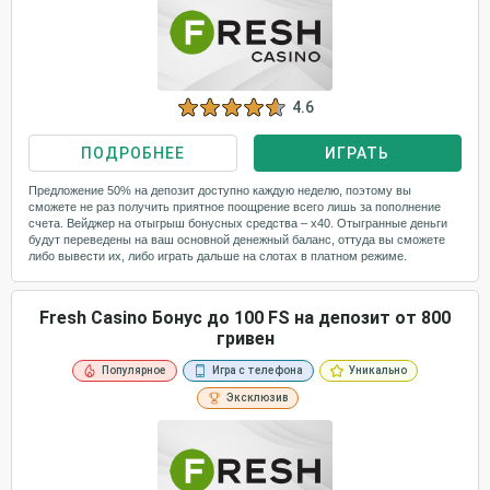
4.6
ПОДРОБНЕЕ
ИГРАТЬ
Предложение 50% на депозит доступно каждую неделю, поэтому вы
сможете не раз получить приятное поощрение всего лишь за пополнение
счета. Вейджер на отыгрыш бонусных средства – х40. Отыгранные деньги
будут переведены на ваш основной денежный баланс, оттуда вы сможете
либо вывести их, либо играть дальше на слотах в платном режиме.
Fresh Casino Бонус до 100 FS на депозит от 800
гривен
Популярное
Игра с телефона
Уникально
Эксклюзив